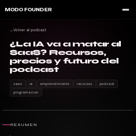
MODO FOUNDER
←
Volver al podcast
¿La IA va a matar al
SaaS? Recursos,
precios y futuro del
podcast
saas
ia
emprendimiento
recursos
podcast
programacion
RESUMEN