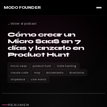
MODO FOUNDER
←
Volver al podcast
Cómo crear un
Micro SaaS en 7
días y lanzarlo en
Product Hunt
micro-saas
product hunt
indie hacking
claude code
mvp
lanzamiento
directorios
shipabase
user wants
RESUMEN