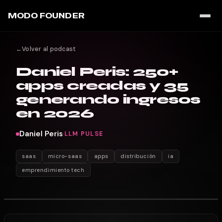
MODO FOUNDER
←
Volver al podcast
Daniel Peris: 250+
apps creadas y 35
generando ingresos
en 2026
Daniel Peris
·
LLM PULSE
saas
micro-saas
apps
distribución
ia
emprendimiento tech