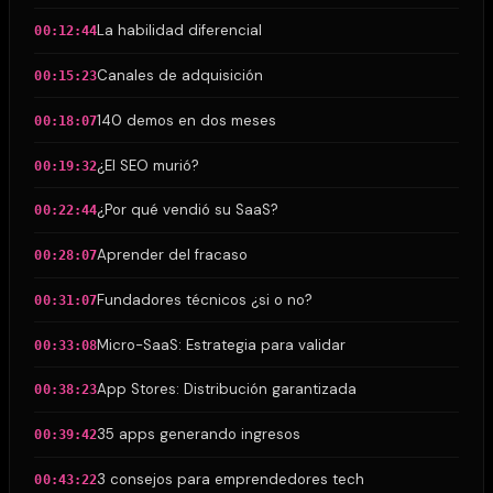
La habilidad diferencial
00:12:44
Canales de adquisición
00:15:23
140 demos en dos meses
00:18:07
¿El SEO murió?
00:19:32
¿Por qué vendió su SaaS?
00:22:44
Aprender del fracaso
00:28:07
Fundadores técnicos ¿si o no?
00:31:07
Micro-SaaS: Estrategia para validar
00:33:08
App Stores: Distribución garantizada
00:38:23
35 apps generando ingresos
00:39:42
3 consejos para emprendedores tech
00:43:22